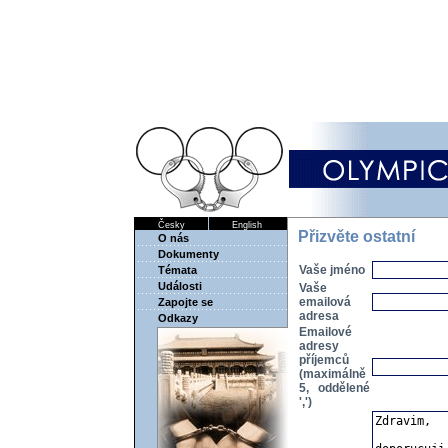
Česky
English
Přizvěte ostatní
O nás
Dokumenty
Vaše jméno
Témata
Události
Vaše
emailová
Zapojte se
adresa
Odkazy
Emailové
adresy
příjemců
(maximálně
5, oddělené
',')