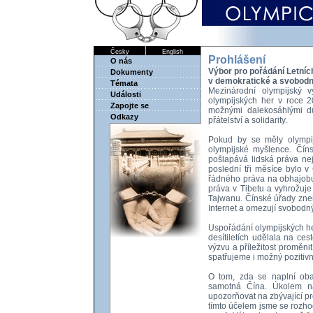
Česky
English
Prohlášení
O nás
Výbor pro pořádání Letníc
Dokumenty
v demokratické a svobod
Témata
Mezinárodní olympijský 
Události
olympijských her v roce 
Zapojte se
možnými dalekosáhlými dů
Odkazy
přátelství a solidarity.
Pokud by se měly olympi
olympijské myšlence. Čín
pošlapává lidská práva nej
poslední tři měsíce bylo 
řádného práva na obhajobu 
práva v Tibetu a vyhrožuje
Tajwanu. Čínské úřady zne
Internet a omezují svobodný
Uspořádání olympijských he
desítiletích udělala na ce
výzvu a příležitost proměn
spatřujeme i možný pozitiv
O tom, zda se naplní ob
samotná Čína. Úkolem ná
upozorňovat na zbývající p
tímto účelem jsme se rozhod