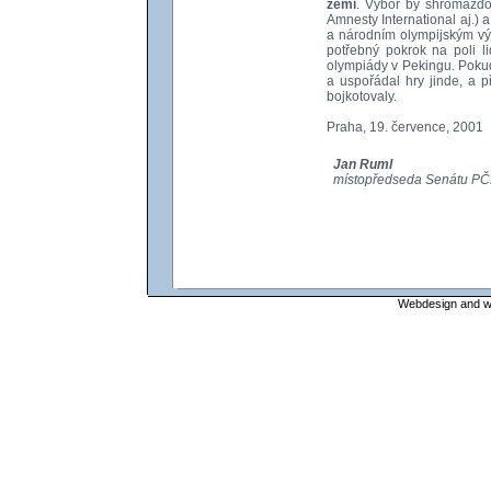
zemi
. Výbor by shromažďo
Amnesty International aj.) 
a národním olympijským výb
potřebný pokrok na poli l
olympiády v Pekingu. Pokud
a uspořádal hry jinde, a 
bojkotovaly.
Praha, 19. července, 2001
Jan Ruml
místopředseda Senátu P
Webdesign and web